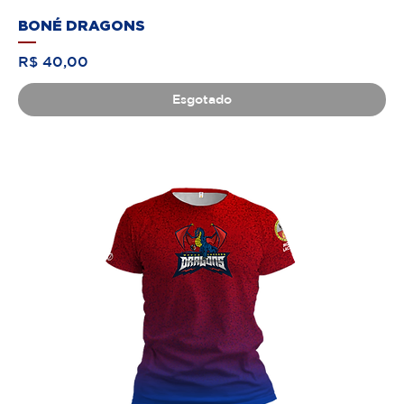
BONÉ DRAGONS
Preço
R$ 40,00
Esgotado