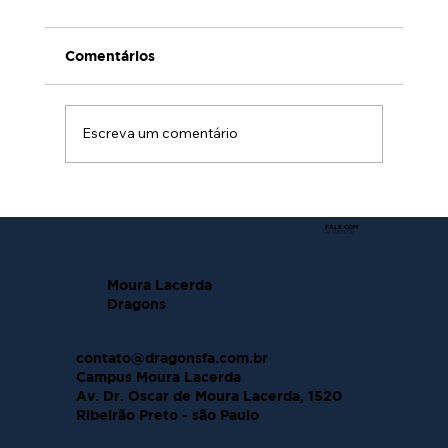
Comentários
Escreva um comentário
Edital de Convocação Assembléia
Extraordinária
FALE COM
A GENTE
Moura Lacerda
Dragons
contato@dragonsfa.com.br
Campus Moura Lacerda
Av. Dr. Oscar de Moura Lacerda, 1520
Ribeirão Preto - são Paulo